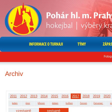
Fotog
Archiv
2011
2012
2013
2014
2015
2016
2017
2018
2019
2020
leden
únor
březen
duben
květen
červen
červenec
s
vzestupně
sestupně