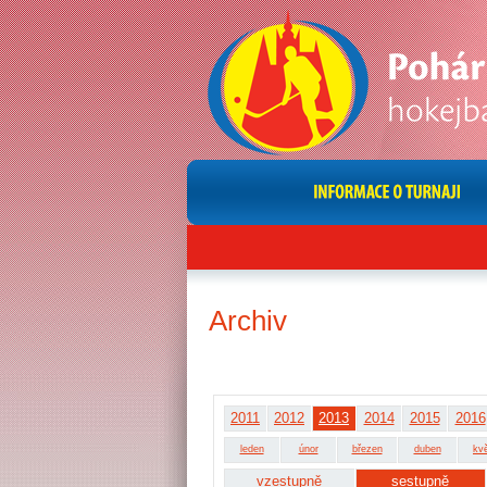
Archiv
2011
2012
2013
2014
2015
2016
leden
únor
březen
duben
kv
vzestupně
sestupně