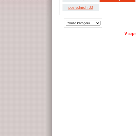
posledních 30
V srp