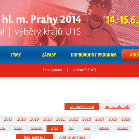
Fotogalerie
Archiv článků
archiv článků
archiv aktualit
2017
2018
2019
2020
2021
2022
2023
2024
2025
2026
ěten
červen
červenec
srpen
září
říjen
listopad
prosinec
bez anotací
včetně anotací