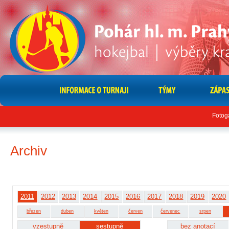
Fotog
Archiv
2011
2012
2013
2014
2015
2016
2017
2018
2019
2020
březen
duben
květen
červen
červenec
srpen
vzestupně
sestupně
bez anotací